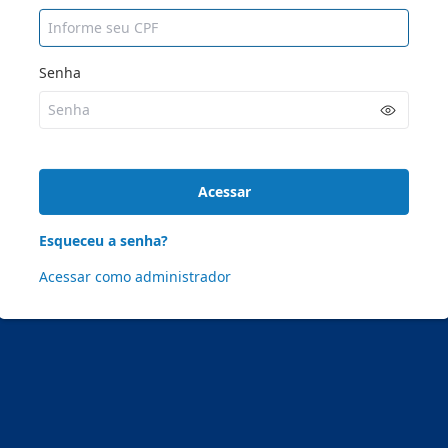
Senha
Acessar
Esqueceu a senha?
Acessar como administrador