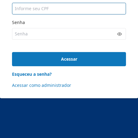
Senha
Acessar
Esqueceu a senha?
Acessar como administrador