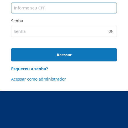
Senha
Acessar
Esqueceu a senha?
Acessar como administrador